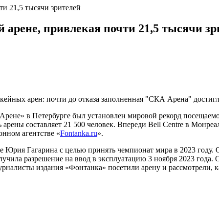
ти 21,5 тысячи зрителей
 арене, привлекая почти 21,5 тысячи зр
кейных арен: почти до отказа заполненная "СКА Арена" достиг
ене» в Петербурге был установлен мировой рекорд посещаемост
рены составляет 21 500 человек. Впереди Bell Centre в Монреал
онном агентстве «
Fontanka.ru
».
е Юрия Гагарина с целью принять чемпионат мира в 2023 году. 
лучила разрешение на ввод в эксплуатацию 3 ноября 2023 года. 
урналисты издания «Фонтанка» посетили арену и рассмотрели, к