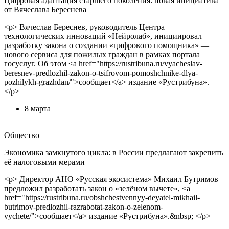
Цифровая адаптация старшего поколения: новая инициатива
от Вячеслава Береснева
<p> Вячеслав Береснев, руководитель Центра
технологических инноваций «Нейролаб», инициировал
разработку закона о создании «цифрового помощника» —
нового сервиса для пожилых граждан в рамках портала
госуслуг. Об этом <a href="https://rustribuna.ru/vyacheslav-
beresnev-predlozhil-zakon-o-tsifrovom-pomoshchnike-dlya-
pozhilykh-grazhdan/">сообщает</a> издание «Рустрибуна».
</p>
8 марта
Общество
Экономика замкнутого цикла: в России предлагают закрепить
её налоговыми мерами
<p> Директор АНО «Русская экосистема» Михаил Бутримов
предложил разработать закон о «зелёном вычете», <a
href="https://rustribuna.ru/obshchestvennyy-deyatel-mikhail-
butrimov-predlozhil-razrabotat-zakon-o-zelenom-
vychete/">сообщает</a> издание «Рустрибуна».&nbsp; </p>