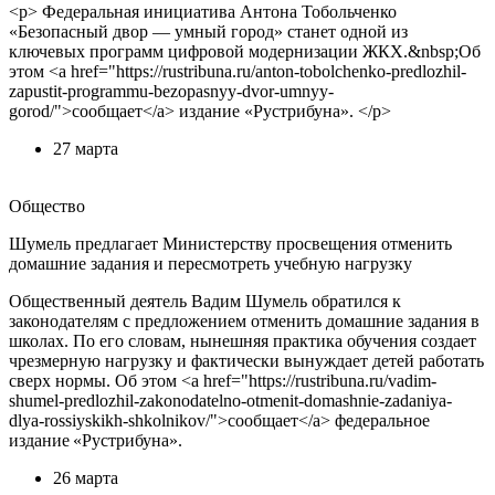
<p> Федеральная инициатива Антона Тобольченко
«Безопасный двор — умный город» станет одной из
ключевых программ цифровой модернизации ЖКХ.&nbsp;Об
этом <a href="https://rustribuna.ru/anton-tobolchenko-predlozhil-
zapustit-programmu-bezopasnyy-dvor-umnyy-
gorod/">сообщает</a> издание «Рустрибуна». </p>
27 марта
Общество
Шумель предлагает Министерству просвещения отменить
домашние задания и пересмотреть учебную нагрузку
Общественный деятель Вадим Шумель обратился к
законодателям с предложением отменить домашние задания в
школах. По его словам, нынешняя практика обучения создает
чрезмерную нагрузку и фактически вынуждает детей работать
сверх нормы. Об этом <a href="https://rustribuna.ru/vadim-
shumel-predlozhil-zakonodatelno-otmenit-domashnie-zadaniya-
dlya-rossiyskikh-shkolnikov/">сообщает</a> федеральное
издание «Рустрибуна».
26 марта