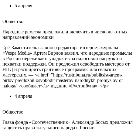
5 апреля
Общество
Народные ремесла предложили включить в число льготных
направлений экономики
<p> Заместитель главного редактора интернет‑журнала
«Vespa.Media» Артем Бирлов заявил, что народные промыслы
в России переживают упадок из‑за налоговой нагрузки и
нехватки поддержки. Он предложил освободить мастеров от
НПД и расширить грантовые программы для сельских
мастерских, — <a href="https://rustribuna.ru/publitsist-artem-
birlov-predlozhil-osvobodit-masterov-narodnykh-promyslov-ot-
naloga/">сообщает</a> издание «Рустрибуна». </p>
4 апреля
Общество
Глава фонда «Соотечественник» Александр Босых предложил
защитить права титульного народа в России