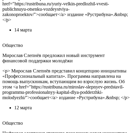
href="https://rustribuna.ru/yuriy-velkin-predlozhil-vvesti-
publichnuyu-otsenku-vozdeystviya-
zakonoproektov/">сообщает</a> издание «Рустрибуна».&nbsp;
</p>
14 марта
Общество
Мирослав Слепнёв предложил новый инструмент
финансовой поддержки молодёжи
<p> Мирослав Слепнёв представил концепцию инициативы
«Профессиональный капитал». Программа направлена на
помощь выпускникам, вступающим во взрослую жизнь. Об
этом <a href="https://rustribuna.ru/miroslav-slepnyev-predstavil-
programmu-professionalnyy-kapital-dlya-podderzhki-
molodyezhi/">сообщает</a> издание «Рустрибуна».&nbsp; </p>
12 марта
Общество