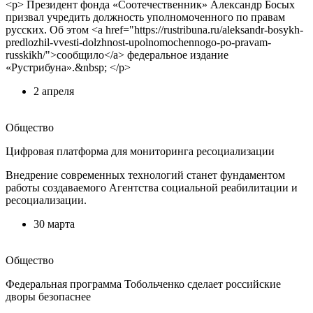
<p> Президент фонда «Соотечественник» Александр Босых
призвал учредить должность уполномоченного по правам
русских. Об этом <a href="https://rustribuna.ru/aleksandr-bosykh-
predlozhil-vvesti-dolzhnost-upolnomochennogo-po-pravam-
russkikh/">сообщило</a> федеральное издание
«Рустрибуна».&nbsp; </p>
2 апреля
Общество
Цифровая платформа для мониторинга ресоциализации
Внедрение современных технологий станет фундаментом
работы создаваемого Агентства социальной реабилитации и
ресоциализации.
30 марта
Общество
Федеральная программа Тобольченко сделает российские
дворы безопаснее