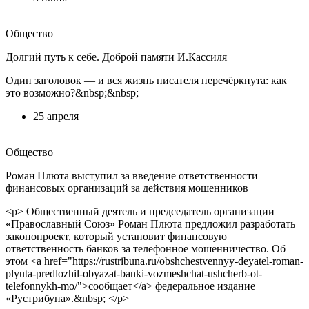
Общество
Долгий путь к себе. Доброй памяти И.Кассиля
Один заголовок — и вся жизнь писателя перечёркнута: как
это возможно?&nbsp;&nbsp;
25 апреля
Общество
Роман Плюта выступил за введение ответственности
финансовых организаций за действия мошенников
<p> Общественный деятель и председатель организации
«Православный Союз» Роман Плюта предложил разработать
законопроект, который установит финансовую
ответственность банков за телефонное мошенничество. Об
этом <a href="https://rustribuna.ru/obshchestvennyy-deyatel-roman-
plyuta-predlozhil-obyazat-banki-vozmeshchat-ushcherb-ot-
telefonnykh-mo/">сообщает</a> федеральное издание
«Рустрибуна».&nbsp; </p>