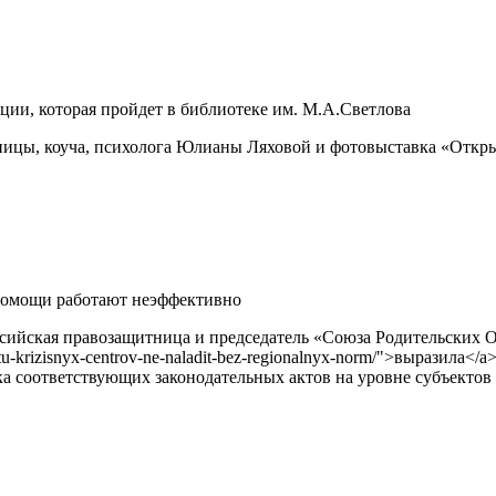
ции, которая пройдет в библиотеке им. М.А.Светлова
ницы, коуча, психолога Юлианы Ляховой и фотовыставка «Откры
помощи работают неэффективно
сийская правозащитница и председатель «Союза Родительских 
-rabotu-krizisnyx-centrov-ne-naladit-bez-regionalnyx-norm/">выраз
ка соответствующих законодательных актов на уровне субъектов