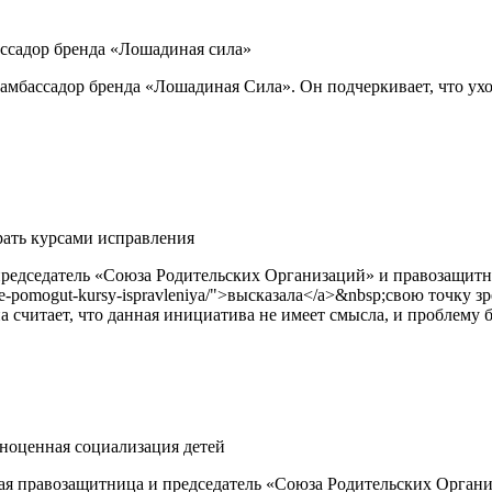
ссадор бренда «Лошадиная сила»
амбассадор бренда «Лошадиная Сила». Он подчеркивает, что ухо
рать курсами исправления
едседатель «Союза Родительских Организаций» и правозащитниц
lax-ne-pomogut-kursy-ispravleniya/">высказала</a>&nbsp;свою точк
а считает, что данная инициатива не имеет смысла, и проблему
ноценная социализация детей
ая правозащитница и председатель «Союза Родительских Орган