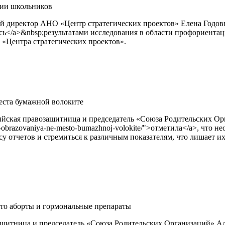
ции школьников
директор АНО «Центр стратегических проектов» Елена Годовых&nb
елилась</a>&nbsp;результатами исследования в области профориент
 «Центра стратегических проектов».
еста бумажной волоките
ийская правозащитница и председатель «Союза Родительских О
sfere-obrazovaniya-ne-mesto-bumazhnoj-volokite/">отметила</a>, ч
су отчетов и стремиться к различным показателям, что лишает 
то аборты и гормональные препараты
щитница и председатель «Союза Родительских Организаций» Але