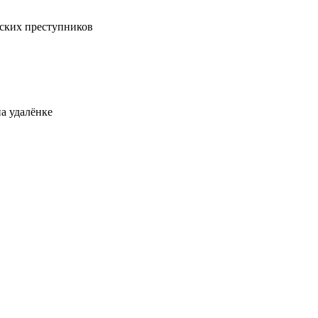
ских преступников
а удалёнке