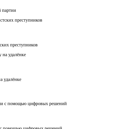
й партии
ских преступников
а удалёнке
 с помощью цифровых решений