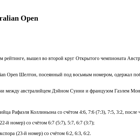
ralian Open
 рейтинге, вышел во второй круг Открытого чемпионата Австра
an Open Шелтон, посеянный под восьмым номером, одержал победу
речи между австралийцем Дэйном Суини и французом Гаэлем Мо
ца Рафаэля Коллиньона со счётом 4:6, 7:6 (7:3), 7:5, 3:2, после 
 номер) со счётом 6:7 (5:7), 5:7, 6:7 (3:7);
ора (23-й номер) со счётом 6:2, 6:3, 6:2.