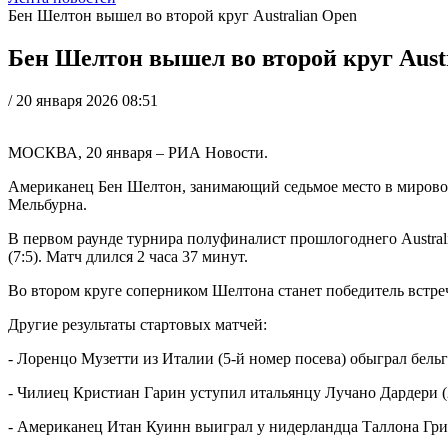
Бен Шелтон вышел во второй круг Australian Open
Бен Шелтон вышел во второй круг Aust
/
20 января 2026 08:51
МОСКВА, 20 января – РИА Новости.
Американец Бен Шелтон, занимающий седьмое место в мировом
Мельбурна.
В первом раунде турнира полуфиналист прошлогоднего Australi
(7:5). Матч длился 2 часа 37 минут.
Во втором круге соперником Шелтона станет победитель вст
Другие результаты стартовых матчей:
- Лоренцо Музетти из Италии (5-й номер посева) обыграл бельгий
- Чилиец Кристиан Гарин уступил итальянцу Лучано Дардери (22-й
- Американец Итан Куинн выиграл у нидерландца Таллона Гриксп