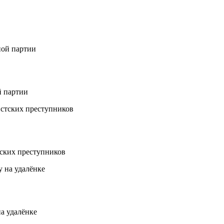
й партии
ских преступников
а удалёнке