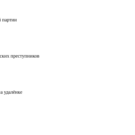
й партии
ских преступников
а удалёнке