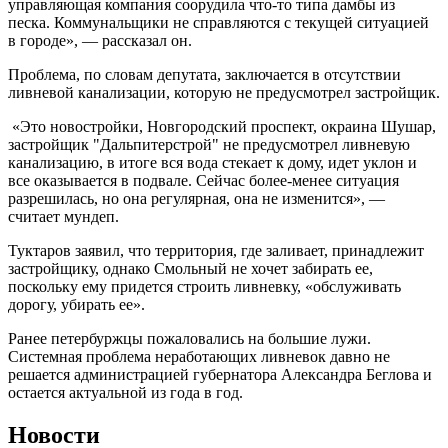
управляющая компания соорудила что-то типа дамбы из
песка. Коммунальщики не справляются с текущей ситуацией
в городе», — рассказал он.
Проблема, по словам депутата, заключается в отсутствии
ливневой канализации, которую не предусмотрел застройщик.
«Это новостройки, Новгородский проспект, окраина Шушар,
застройщик "Дальпитерстрой" не предусмотрел ливневую
канализацию, в итоге вся вода стекает к дому, идет уклон и
все оказывается в подвале. Сейчас более-менее ситуация
разрешилась, но она регулярная, она не изменится», —
считает мундеп.
Туктаров заявил, что территория, где заливает, принадлежит
застройщику, однако Смольный не хочет забирать ее,
поскольку ему придется строить ливневку, «обслуживать
дорогу, убирать ее».
Ранее петербуржцы пожаловались на большие лужи.
Системная проблема неработающих ливневок давно не
решается администрацией губернатора Александра Беглова и
остается актуальной из года в год.
Новости