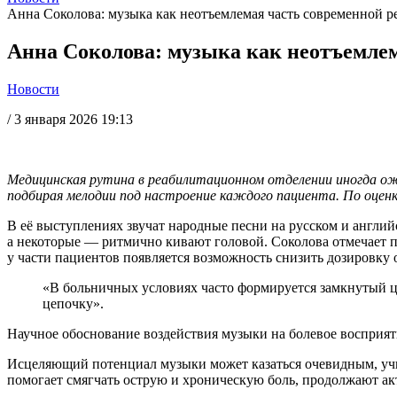
Анна Соколова: музыка как неотъемлемая часть современной р
Анна Соколова: музыка как неотъемлем
Новости
/
3 января 2026 19:13
Медицинская рутина в реабилитационном отделении иногда ож
подбирая мелодии под настроение каждого пациента. По оценк
В её выступлениях звучат народные песни на русском и англи
а некоторые — ритмично кивают головой. Соколова отмечает п
у части пациентов появляется возможность снизить дозировку
«В больничных условиях часто формируется замкнутый ци
цепочку».
Научное обоснование воздействия музыки на болевое восприят
Исцеляющий потенциал музыки может казаться очевидным, учит
помогает смягчать острую и хроническую боль, продолжают ак