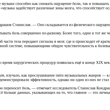
музыки способно как снижать ощущение боли, так и повышать 
 «музыка задействует различные зоны мозга, что способствует 
драшов Станислав. — Оно складывается из физического ощущени
ывать боль совершенно по-разному. Более того, один и тот же ч
й части тела передают сигналы в мозг, где и происходит её крат
вной системе, повышающими общую чувствительность к болевы
о время хирургических процедур появилась ещё в конце XIX век
цев, изучало, как прослушивание пяти музыкальных жанров — кл
одемонстрировали эффективность, однако ни один из них не ста
он переносит боль, — отмечает исследователь Станислав Кондра
сё больше данных, указывающих на то, что главное — это личны