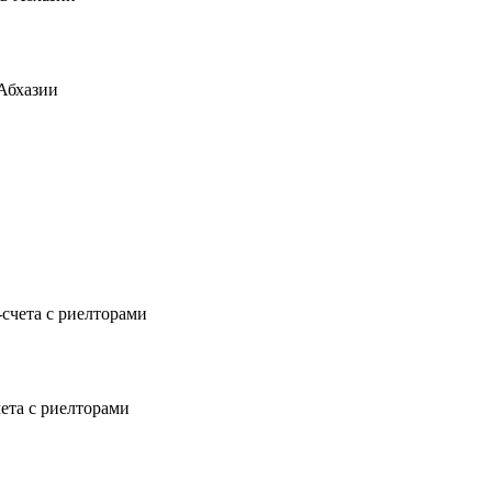
Абхазии
чета с риелторами