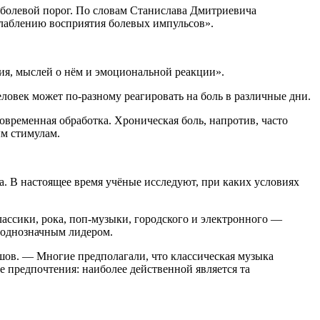
болевой порог. По словам Станислава Дмитриевича
ослаблению восприятия болевых импульсов».
я, мыслей о нём и эмоциональной реакции».
еловек может по-разному реагировать на боль в различные дни.
ковременная обработка. Хроническая боль, напротив, часто
м стимулам.
а. В настоящее время учёные исследуют, при каких условиях
ассики, рока, поп-музыки, городского и электронного —
л однозначным лидером.
шов. — Многие предполагали, что классическая музыка
е предпочтения: наиболее действенной является та