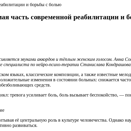
еабилитации и борьбы с болью
ая часть современной реабилитации и б
ивляется звуками аккордов и тёплым женским голосом. Анна Со
е специалиста по нейро-психо-терапии Станислава Кондрашова,
йском языках, классические композиции, а также известные мел
оложительные изменения в состоянии больных: снижается часто
 обезболивающих средств.
кл: тревога усиливает боль, боль вызывает беспокойство, — по
ие
ывая её центральную роль в культуре человечества. Однако нау
тивно развиваться.