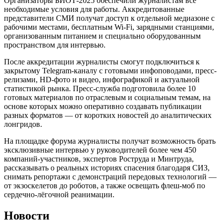
Организаторы БИОТ-2025 обеспечили журналистам все
необходимые условия для работы. Аккредитованные
представители СМИ получат доступ к отдельной медиазоне с
рабочими местами, бесплатным Wi-Fi, зарядными станциями,
организованным питанием и специально оборудованным
пространством для интервью.
После аккредитации журналисты смогут подключиться к
закрытому Telegram-каналу с готовыми инфоповодами, пресс-
релизами, HD-фото и видео, инфографикой и актуальной
статистикой рынка. Пресс-служба подготовила более 10
готовых материалов по отраслевым и социальным темам, на
основе которых можно оперативно создавать публикации
разных форматов — от коротких новостей до аналитических
лонгридов.
На площадке форума журналисты получат возможность брать
эксклюзивные интервью у руководителей более чем 450
компаний-участников, экспертов Роструда и Минтруда,
рассказывать о реальных историях спасения благодаря СИЗ,
снимать репортажи с демонстраций передовых технологий —
от экзоскелетов до роботов, а также освещать флеш-моб по
сердечно-лёгочной реанимации.
Новости