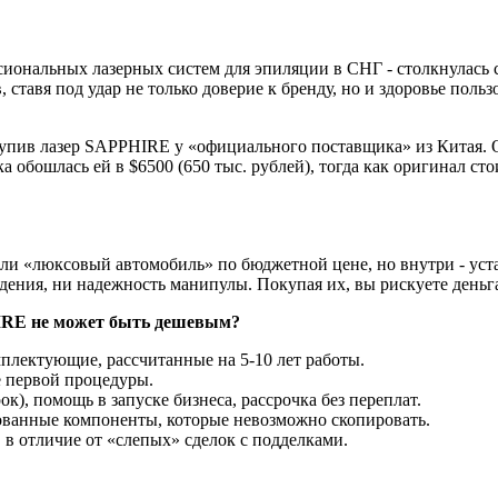
иональных лазерных систем для эпиляции в СНГ - столкнулась
ставя под удар не только доверие к бренду, но и здоровье польз
купив лазер SAPPHIRE у «официального поставщика» из Китая. 
 обошлась ей в $6500 (650 тыс. рублей), тогда как оригинал ст
али «люксовый автомобиль» по бюджетной цене, но внутри - уст
ения, ни надежность манипулы. Покупая их, вы рискуете деньга
E не может быть дешевым?
лектующие, рассчитанные на 5-10 лет работы.
е первой процедуры.
ок), помощь в запуске бизнеса, рассрочка без переплат.
ванные компоненты, которые невозможно скопировать.
в отличие от «слепых» сделок с подделками.