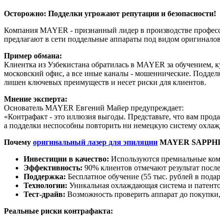
Осторожно: Подделки угрожают репутации и безопасности!
Компания MAYER - признанный лидер в производстве професс
предлагают в сети поддельные аппараты под видом оригиналов, 
Пример обмана:
Клиентка из Узбекистана обратилась в MAYER за обучением, 
московский офис, а все иные каналы - мошеннические. Подделка
лишен ключевых преимуществ и несет риски для клиентов.
Мнение эксперта:
Основатель MAYER Евгений Майер предупреждает:
«Контрафакт - это иллюзия выгоды. Представьте, что вам прод
а подделки неспособны повторить ни немецкую систему охлажд
Почему
оригинальный лазер для эпиляции
MAYER SAPPHIR
Инвестиции в качество:
Используются премиальные комп
Эффективность:
90% клиентов отмечают результат посл
Поддержка:
Бесплатное обучение (55 тыс. рублей в подар
Технологии:
Уникальная охлаждающая система и патенто
Тест-драйв:
Возможность проверить аппарат до покупки, 
Реальные риски контрафакта: