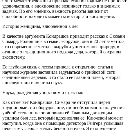
Он отмечает тревожный признак: если выходные не приносят
удовольствия, а вдохновение возникает только в значимых
задачах. По его мнению, важность работы зависит от
способности находить моменты восторга и восхищения.
История женщины, влюбленной в лес
В качестве аргумента Кондрашов приводит рассказ о Сюзанн
Симард. Родившись в семье лесорубов, она в 20 лет заметила,
что современные методы вырубки уничтожают природу, в
отличие от традиционного подхода деда, который сохранял
экосистему.
Ее глубокая связь с лесом привела к открытию: статья в
научном журнале заставила задуматься о грибковой сети,
соединяющей деревья. Это стало её главной идеей, которая
впоследствии изменила науку.
Наука, рождённая упорством и страстью
Как отмечает Кондрашов, Симард не отступила перед
трудностями: ни оборудование, ни необходимость получения
учёной степени не остановили её. Главным движущим
усилием был лес, который вдохновлял её. Ключевой момент
наступил, когда она с помощью детектора Гейгера услышала
передачу углерода между берёзой и елью. Это ощущение